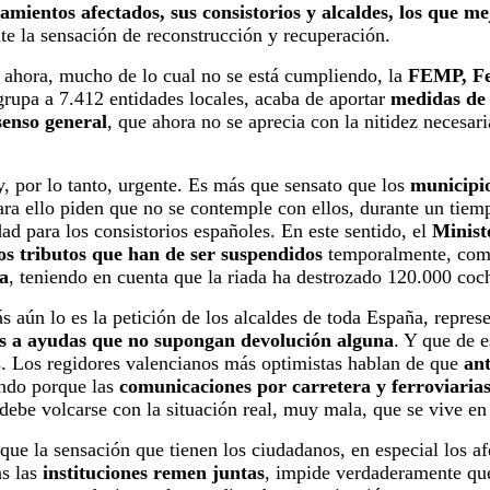
amientos afectados, sus consistorios y alcaldes, los que me
nte la sensación de reconstrucción y recuperación.
 ahora, mucho de lo cual no se está cumpliendo, la
FEMP, Fe
grupa a 7.412 entidades locales, acaba de aportar
medidas de 
senso general
, que ahora no se aprecia con la nitidez necesar
, por lo tanto, urgente. Es más que sensato que los
municipio
ara ello piden que no se contemple con ellos, durante un tiemp
ad para los consistorios españoles. En este sentido, el
Minist
los tributos que han de ser suspendidos
temporalmente, como
a
, teniendo en cuenta que la riada ha destrozado 120.000 coch
más aún lo es la petición de los alcaldes de toda España, repre
s a ayudas que no supongan devolución alguna
. Y que de e
Los regidores valencianos más optimistas hablan de que
ant
ndo porque las
comunicaciones por carretera y ferroviaria
debe volcarse con la situación real, muy mala, que se vive e
que la sensación que tienen los ciudadanos, en especial los a
s las
instituciones remen juntas
, impide verdaderamente que