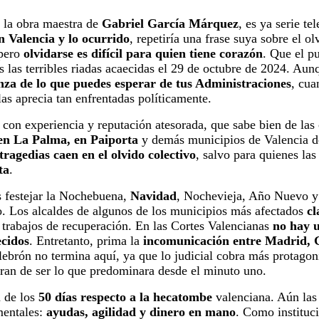
 la obra maestra de
Gabriel García Márquez
, es ya serie te
n Valencia y lo ocurrido
, repetiría una frase suya sobre el o
 pero
olvidarse es difícil para quien tiene corazón
. Que el p
s las terribles riadas acaecidas el 29 de octubre de 2024. Au
anza de lo que puedes esperar de tus Administraciones
, cua
las aprecia tan enfrentadas políticamente.
on experiencia y reputación atesorada, que sabe bien de las c
 en La Palma, en Paiporta
y demás municipios de Valencia de
tragedias caen en el olvido colectivo
, salvo para quienes las
ta
.
s festejar la Nochebuena,
Navidad
, Nochevieja, Año Nuevo 
. Los alcaldes de algunos de los municipios más afectados
cl
s trabajos de recuperación. En las Cortes Valencianas
no hay u
cidos
. Entretanto, prima la
incomunicación entre Madrid, G
ulebrón no termina aquí, ya que lo judicial cobra más protagon
ran de ser lo que predominara desde el minuto uno.
 de los
50 días respecto a la hecatombe
valenciana. Aún las 
mentales:
ayudas, agilidad y dinero en mano
. Como instituc