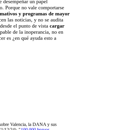
ue desempeñar un papel
. Porque no vale comportarse
ormativos y programas de mayor
cen las noticias, y no se audita
 desde el punto de vista
cargar
lpable de la inoperancia, no en
cer es ¿en qué ayuda esto a
o sobre Valencia, la DANA y sus
(1/12/24), "
100.000 bravos