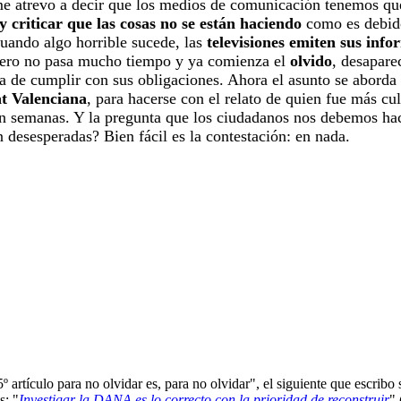
me atrevo a decir que los medios de comunicación tenemos q
 y criticar que las cosas no se están haciendo
como es debido
uando algo horrible sucede, las
televisiones emiten sus inf
pero no pasa mucho tiempo y ya comienza el
olvido
, desapare
a de cumplir con sus obligaciones. Ahora el asunto se aborda
at Valenciana
, para hacerse con el relato de quien fue más cu
 en semanas. Y la pregunta que los ciudadanos nos debemos ha
n desesperadas? Bien fácil es la contestación: en nada.
artículo para no olvidar es, para no olvidar", el siguiente que escrib
s: "
Investigar la DANA es lo correcto con la prioridad de reconstruir
" 