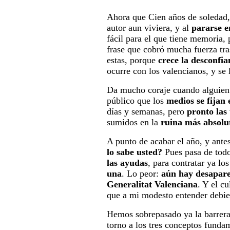
Ahora que Cien años de soledad,
autor aun viviera, y al
pararse e
fácil para el que tiene memoria,
frase que cobró mucha fuerza tra
estas, porque
crece la desconfi
ocurre con los valencianos, y se 
Da mucho coraje cuando alguien c
público que los
medios se fijan
días y semanas, pero
pronto las 
sumidos en la
ruina más absolu
A punto de acabar el año, y ante
lo sabe usted?
Pues pasa de todo
las ayudas
, para contratar ya lo
una
. Lo peor:
aún hay desapare
Generalitat Valenciana
. Y el c
que a mi modesto entender debie
Hemos sobrepasado ya la barrera
torno a los tres conceptos funda