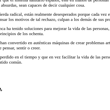
 que el sistema sanitario español, este en manos de personas
s absurdas, sean capaces de decir cualquier cosa.
uierda radical, están realmente desesperados porque cada vez
nsar los motivos de tal rechazo, culpan a los demás de sus pro
nca ha tenido soluciones para mejorar la vida de las personas,
principios de los ochenta.
 han convertido en auténticas máquinas de crear problemas art
 pensar, sentir o creer.
 perdido en el tiempo y que en vez facilitar la vida de las per
ntido común.
,