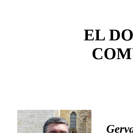
EL D
COM
Gerva