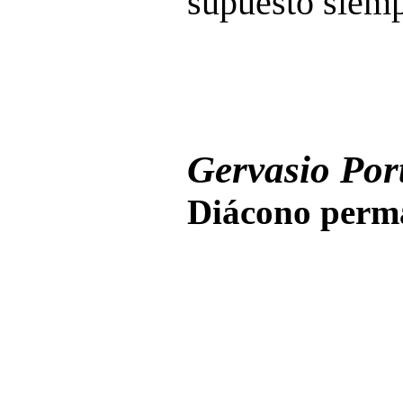
supuesto siemp
Gervasio Port
Diácono perma