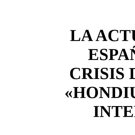
LA ACT
ESPA
CRISIS
«HONDI
INT