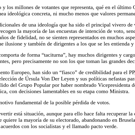
do y los millones de votantes que representa, qué en el último
ínea ideológica concreta, ni mucho menos que valores permane
dicionales de una ideología que ha sido el principal vivero de
ecogen la mayoría de las encuestas de intención de voto, sen
 años de fidelidad, no se sienten representados en muchos asp
e ilusione y también de dirigentes a los que se les entienda 
 comporta de forma “taciturna”, hay muchos dirigentes y cargo
tes, pero precisamente no son los que toman las grandes dec
ento Europeo, han sido un “fiasco” de credibilidad para el PP
lección de Úrsula Von Der Leyen y sus políticas nefastas para 
lido del Grupo Popular por haber nombrado Vicepresidenta d
tica, con decisiones lamentables en su etapa como Ministra.
 motivo fundamental de la posible pérdida de votos.
vertir está situación, aunque para ello hace falta recuperar la 
ue quiere la mayoría de su electorado, abandonando en Brusel
acuerdos con los socialistas y el llamado pacto verde.