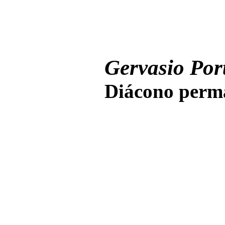
Gervasio Port
Diácono perma