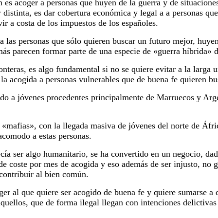
 es acoger a personas que huyen de la guerra y de situacione
distinta, es dar cobertura económica y legal a a personas que
vir a costa de los impuestos de los españoles.
ar a las personas que sólo quieren buscar un futuro mejor, huye
más parecen formar parte de una especie de «guerra híbrida» 
onteras, es algo fundamental si no se quiere evitar a la larga 
 la acogida a personas vulnerables que de buena fe quieren bus
do a jóvenes procedentes principalmente de Marruecos y Argel
as «mafias», con la llegada masiva de jóvenes del norte de Áfr
 acomodo a estas personas.
ecía ser algo humanitario, se ha convertido en un negocio, dad
de coste por mes de acogida y eso además de ser injusto, no g
ontribuir al bien común.
r al que quiere ser acogido de buena fe y quiere sumarse a co
quellos, que de forma ilegal llegan con intenciones delictivas