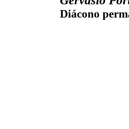
Gervasio Port
Diácono perma