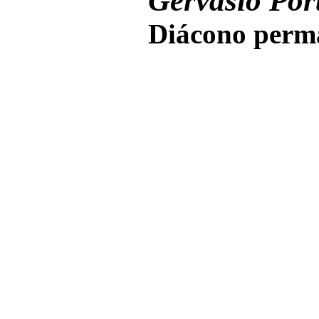
Gervasio Port
Diácono perma