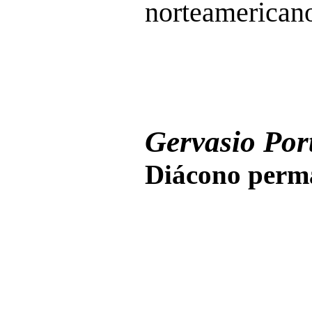
norteamerican
Gervasio Port
Diácono perma