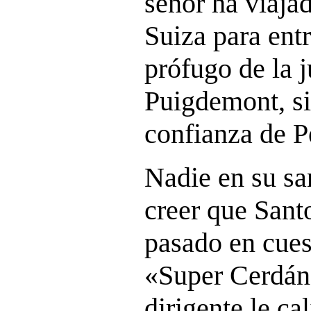
señor ha viaja
Suiza para ent
prófugo de la 
Puigdemont, s
confianza de P
Nadie en su sa
creer que Sant
pasado en cuest
«Super Cerdán
dirigente le cal