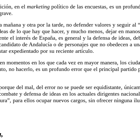
ición, en el
marketing
político de las encuestas, es un profun
grave.
a mañana y otra por la tarde, no defender valores y seguir al 
 ideas de lo que hay que hacer, y mucho menos, dejar en manos
nte el interés de España, es general y la defensa de ideas, de
l candidato de Andalucía o de personajes que no obedecen a un
tar expedientado por su reciente artículo.
en momentos en los que cada vez en mayor manera, los ciudad
anto, no hacerlo, es un profundo error que el principal partido
 porque del mal, del error no se puede ser equidistante, únic
combate y defensa de ideas en los actuales dirigentes naciona
ura”, para ellos ocupar nuevos cargos, sin ofrecer ninguna ilu
,