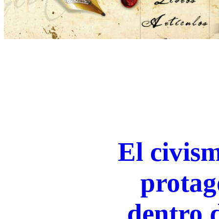
El civis
protag
dentro d