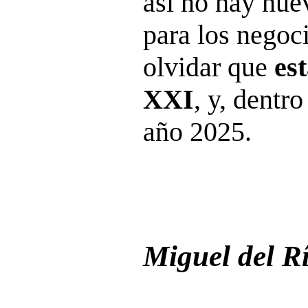
así no hay nue
para los negoc
olvidar que
es
XXI
, y, dentr
año 2025.
Miguel del R