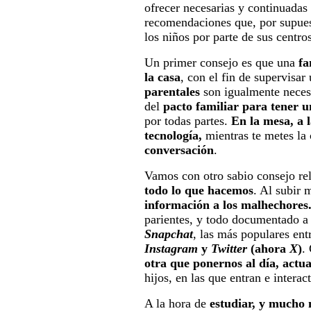
ofrecer necesarias y continuadas 
recomendaciones que, por supuest
los niños por parte de sus centro
Un primer consejo es que una
fa
la casa
, con el fin de supervisar
parentales
son igualmente necesa
del
pacto familiar para tener u
por todas partes.
En la mesa, a 
tecnología,
mientras te metes la
conversación
.
Vamos con otro sabio consejo re
todo lo que hacemos
. Al subir
información a los malhechores
parientes, y todo documentado a
Snapchat
, las más populares ent
Instagram
y
Twitter
(ahora
X
)
.
otra que ponernos al día, actu
hijos, en las que entran e intera
A la hora de
estudiar, y mucho 