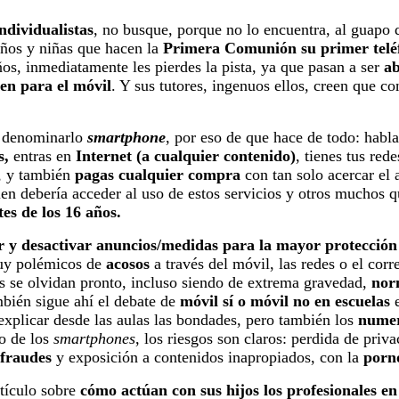
ndividualistas
, no busque, porque no lo encuentra, al guapo 
niños y niñas que hacen la
Primera Comunión su primer telé
ños, inmediatamente les pierdes la pista, ya que pasan a ser
ab
ven para el móvil
. Y sus tutores, ingenuos ellos, creen que co
o denominarlo
smartphone
, por eso de que hace de todo: habla
s,
entras en
Internet (a cualquier contenido)
, tienes tus red
, y también
pagas cualquier compra
con tan solo acercar el 
en debería acceder al uso de estos servicios y otros muchos q
tes de los 16 años.
r y desactivar anuncios/medidas para la mayor protecció
uy polémicos de
acosos
a través del móvil, las redes o el cor
s se olvidan pronto, incluso siendo de extrema gravedad,
nor
bién sigue ahí el debate de
móvil sí o móvil no en escuelas
e
xplicar desde las aulas las bondades, pero también los
numer
o de los
smartphones
, los riesgos son claros: perdida de priv
 fraudes
y exposición a contenidos inapropiados, con la
porn
rtículo sobre
cómo actúan con sus hijos los profesionales e