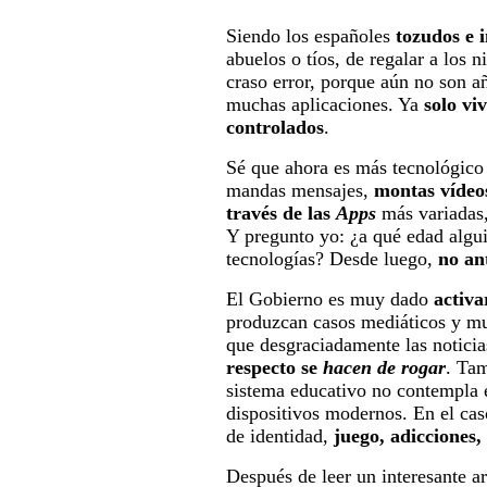
Siendo los españoles
tozudos e i
abuelos o tíos, de regalar a los 
craso error, porque aún no son a
muchas aplicaciones. Ya
solo vi
controlados
.
Sé que ahora es más tecnológic
mandas mensajes,
montas vídeo
través de las
Apps
más variadas
Y pregunto yo: ¿a qué edad algui
tecnologías? Desde luego,
no an
El Gobierno es muy dado
activa
produzcan casos mediáticos y m
que desgraciadamente las noticia
respecto se
hacen de rogar
. Tam
sistema educativo no contempla e
dispositivos modernos. En el cas
de identidad,
juego, adicciones,
Después de leer un interesante a