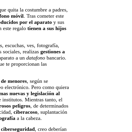
que quita la costumbre a padres,
fono móvil
. Tras cometer este
ducidos por el aparato
y sus
n este regalo
tienen a sus hijos
s, escuchas, ves, fotografía,
es sociales, realizas
gestiones a
aparato a un
datafono
bancario.
ue te proporcionan las
n de menores
, según se
reo electrónico. Pero como quiera
mas nuevas y legislación al
 institutos. Mientras tanto, el
osos peligros
, de determinados
acidad,
ciberacoso
, suplantación
ografía
a la cabeza.
n ciberseguridad
, creo deberían