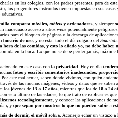
charlas en los colegios, con los padres presentes, para de es
o, los progenitores instruidos tienen impuestas en sus casas
s educativos.
milia comparta móviles,
tablets
y ordenadores
, y siempre
s
 un inadecuado acceso a sitios
webs
potencialmente peligroso
rios para el bloqueo de páginas o la descarga de aplicacione
n horario de uso
, y no estar todo el día colgado del
Smartph
la hora de las comidas, y esto lo añado yo, no debe haber 
 comida en la boca. Lo que no se debe perder jamás, máxime 
lacionado en este caso con
la privacidad
. Hoy en día
tendemo
 muchas
fotos y escribir comentarios inadecuados, proporc
.
Por este mal actuar, saben dónde vivimos, con quién andamo
 través de las muchas imágenes, vídeos y datos que se suben 
re los jóvenes de
13 a 17 años
, mientras que los de
18 a 24 a
 Con esto último de las edades, lo que trato de explicar es que
alizarnos tecnológicamente
, y conocer las aplicaciones de mo
ctúan, y
que sepan por nosotros lo que no pueden subir
a es
más de dormir, el móvil sobra
. Aconsejo echar un vistazo a 