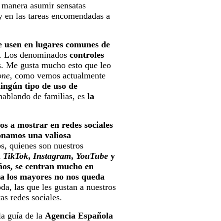
ta manera asumir sensatas
 y en las tareas encomendadas a
e usen en lugares comunes de
s. Los denominados
controles
s. Me gusta mucho esto que leo
one
, como vemos actualmente
ningún tipo de uso de
hablando de familias, es
la
s a mostrar en redes sociales
ionamos una valiosa
s, quienes son nuestros
a
TikTok
,
Instagram
,
YouTube
y
ños, se centran mucho en
a los mayores no nos queda
da, las que les gustan a nuestros
tas redes sociales.
la guía de la
Agencia Española