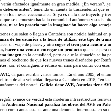
e verán afectados igualmente en gran medida. ¿En verano?, ¿e
s deberes antes?
, teniendo en cuenta lo trascendental que es 
e en los meses vacacionales. Si ya es malo que trayecto y tren
to que se demuestra hacia la comunidad autónoma y sus habita
ías, ni se les pasaría por la imaginación hacer algo semej
trenes que salen o llegan a Cantabria son noticia habitual en 
anza de los usuarios a la hora de utilizar este tipo de tran
cer un viaje de placer, y otra
coger el tren para acudir a u
o, hacer una venta o entregar un producto
que se espera c
uena imagen
en la actualidad, pero es que la situación se ha 
mos el bochorno de que los nuevos trenes diseñados por Renf
ntes
, con el consiguiente retraso en años para contar con es
l AVE
, da para escribir varios tomos. En el año 2003, el ent
el tren de alta velocidad llegaría a Cantabria en 2015, “en l
 autónomas del norte”.
Galicia tiene AVE, Asturias tiene AVE
región avance de verdad esta moderna infraestructura ferrovi
e la
Audiencia Nacional paraliza las obras del AVE en Pale
rreno como antes estaba, ante una denuncia interpuesta en su 