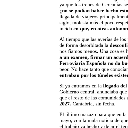
ya que los trenes de Cercanías s
¿no se podían haber hecho esto
llegada de viajeros principalment
siglo, molesta más el poco respe
incida
en que, en otras autonom
Al tiempo que las averías de los 
de forma desorbitada la
desconfi
nos fiamos menos. Una cosa es ha
a un examen, firmar un acuerd
Ferroviaria Española no da b
peor. No hace tanto que conocía
entraban por los túneles existe
Si ya entramos en la
llegada de
Gobierno central, anunciaba que 
que el resto de las comunidades
2027.
Cantabria, sin fecha.
El último mazazo para que en la 
mayo, con la mala noticia de qu
el trabajo ya hecho y dejar el te