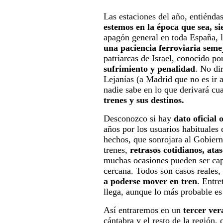
Las estaciones del año, entiénda
estemos en la época que sea, si
apagón general en toda España, l
una paciencia ferroviaria seme
patriarcas de Israel, conocido po
sufrimiento y penalidad
. No di
Lejanías (a Madrid que no es ir 
nadie sabe en lo que derivará c
trenes y sus destinos.
Desconozco si hay
dato oficial 
años por los usuarios habituales 
hechos, que sonrojara al Gobier
trenes,
retrasos cotidianos, atas
muchas ocasiones pueden ser cap
cercana. Todos son casos reales, 
a poderse mover en tren
. Entre
llega, aunque lo más probable es
Así entraremos en un
tercer ver
cántabra y el resto de la región,