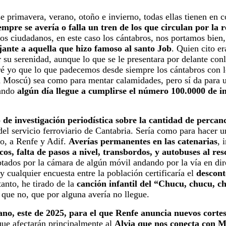
se primavera, verano, otoño e invierno, todas ellas tienen en
empre se avería o falla un tren de los que circulan por la 
os ciudadanos, en este caso los cántabros, nos portamos bien
jante a aquella que hizo famoso al santo Job
. Quien cito e
r su serenidad, aunque lo que se le presentara por delante con
ré yo que lo que padecemos desde siempre los cántabros con l
a Moscú) sea como para mentar calamidades, pero sí da para u
uando
algún día llegue a cumplirse el número 100.0000 de i
o de investigación periodística sobre la cantidad de perca
del servicio ferroviario de Cantabria. Sería como para hacer u
no, a Renfe y Adif.
Averías permanentes en las catenarias
, 
cos, falta de pasos a nivel, transbordos, y autobuses al res
tados por la cámara de algún móvil andando por la vía en dir
y cualquier encuesta entre la población certificaría el
descont
tanto, he tirado de la
canción infantil del “Chucu, chucu, ch
 que no, que por alguna avería no llegue.
ano, este de 2025, para el que Renfe anuncia nuevos corte
 que afectarán principalmente al
Alvia que nos conecta con 