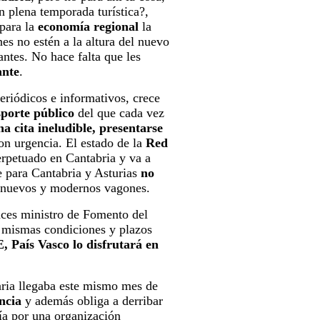
n plena temporada turística?,
para la
economía regional
la
es no estén a la altura del nuevo
ntes. No hace falta que les
ante
.
periódicos e informativos, crece
sporte público
del que cada vez
na cita ineludible, presentarse
on urgencia. El estado de la
Red
perpetuado en Cantabria y va a
e para Cantabria y Asturias
no
os nuevos y modernos vagones.
onces ministro de Fomento del
as mismas condiciones y plazos
, País Vasco lo disfrutará en
aria llegaba este mismo mes de
ncia
y además obliga a derribar
día por una organización