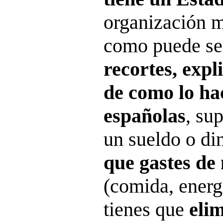
organización m
como puede s
recortes, exp
de como lo hac
españolas
, su
un sueldo o di
que gastes de
(comida, energ
tienes que
eli