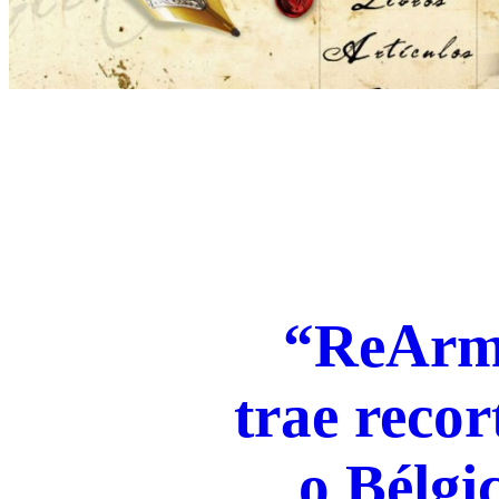
“ReArm
trae recor
o Bélgi