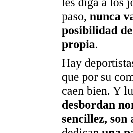
les diga a los 
paso,
nunca va
posibilidad de
propia
.
Hay deportistas
que por su co
caen bien. Y l
desbordan no
sencillez, son 
dedican
una p