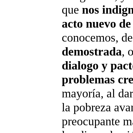
que
nos indig
acto nuevo de 
conocemos, d
demostrada
, 
dialogo y pac
problemas cr
mayoría, al da
la pobreza ava
preocupante ma