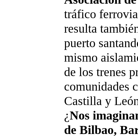
tráfico ferrovi
resulta también
puerto santande
mismo aislami
de los trenes 
comunidades ce
Castilla y Leó
¿
Nos imaginam
de Bilbao, Ba