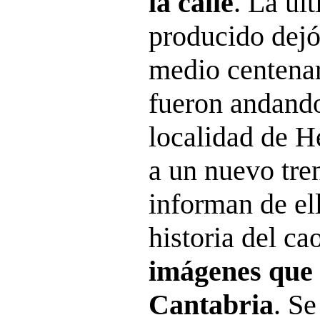
la calle
. La úl
producido dejó
medio centenar
fueron andando 
localidad de He
a un nuevo tre
informan de el
historia del ca
imágenes que
Cantabria
. Se