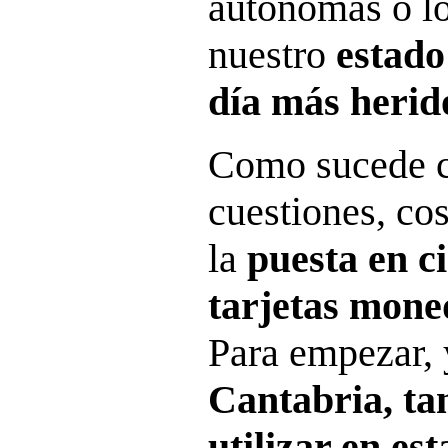
autónomas o l
nuestro
estado
día más herid
Como sucede c
cuestiones, co
la
puesta en ci
tarjetas mone
Para empezar,
Cantabria, ta
utilizar en es