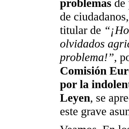
problemas
de 
de ciudadanos, 
titular de
“¡Hou
olvidados agri
problema!”
, p
Comisión Euro
por la indole
Leyen
, se apr
este grave asun