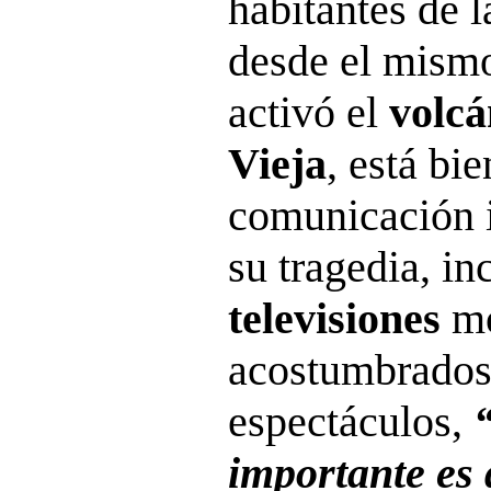
habitantes de l
desde el mismo
activó el
volc
Vieja
, está bi
comunicación i
su tragedia, i
televisiones
mo
acostumbrados
espectáculos,
importante es 