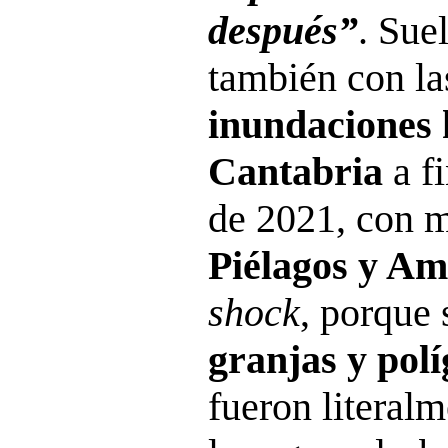
después”
. Sue
también con l
inundaciones 
Cantabria
a f
de 2021, con m
Piélagos y A
shock
, porque
granjas y polí
fueron literalm