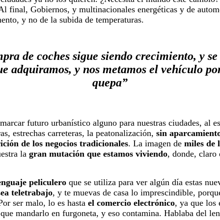
 Al final, Gobiernos, y multinacionales energéticas y de auto
ento, y no de la subida de temperaturas.
pra de coches sigue siendo crecimiento, y se 
ue adquiramos, y nos metamos el vehículo po
quepa”
 marcar futuro urbanístico alguno para nuestras ciudades, al 
s, estrechas carreteras, la peatonalización,
sin aparcamient
ición de los negocios tradicionales
. La imagen de
miles de 
estra la
gran mutación que estamos viviendo
, donde, claro
enguaje peliculero
que se utiliza para ver algún día estas nu
sea teletrabajo
, y te muevas de casa lo imprescindible, porqu
 Por ser malo, lo es hasta
el comercio electrónico
, ya que los
y que mandarlo en furgoneta, y eso contamina. Hablaba del le