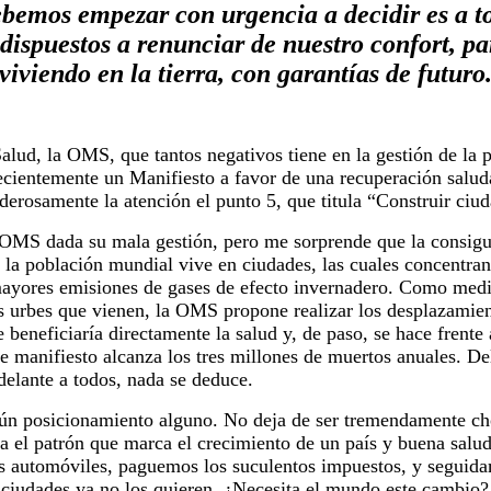
bemos empezar con urgencia a decidir es a t
dispuestos a renunciar de nuestro confort, pa
viviendo en la tierra, con garantías de futuro
lud, la OMS, que tantos negativos tiene en la gestión de la 
ecientemente un Manifiesto a favor de una recuperación salud
derosamente la atención el punto 5, que titula “Construir ciud
OMS dada su mala gestión, pero me sorprende que la consigu
 la población mundial vive en ciudades, las cuales concentra
mayores emisiones de gases de efecto invernadero. Como medid
as urbes que vienen, la OMS propone realizar los desplazamien
 beneficiaría directamente la salud y, de paso, se hace frente 
ste manifiesto alcanza los tres millones de muertos anuales. D
delante a todos, nada se deduce.
aún posicionamiento alguno. No deja de ser tremendamente ch
ea el patrón que marca el crecimiento de un país y buena salu
s automóviles, paguemos los suculentos impuestos, y seguid
 ciudades ya no los quieren. ¿Necesita el mundo este cambio