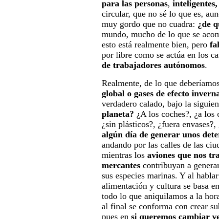
para las personas
,
inteligentes,
circular, que no sé lo que es, au
muy gordo que no cuadra:
¿de q
mundo, mucho de lo que se acomet
esto está realmente bien, pero
fa
por libre como se actúa en los c
de trabajadores autónomos
.
Realmente, de lo que deberíamos
global o gases de efecto inver
verdadero calado, bajo la siguie
planeta?
¿A los coches?, ¿a los 
¿sin plásticos?, ¿fuera envases?
algún día de generar unos dete
andando por las calles de las ci
mientras los
aviones que nos tr
mercantes
contribuyan a genera
sus especies marinas. Y al habla
alimentación y cultura se basa en
todo lo que aniquilamos a la hor
al final se conforma con crear s
pues en
si queremos cambiar 