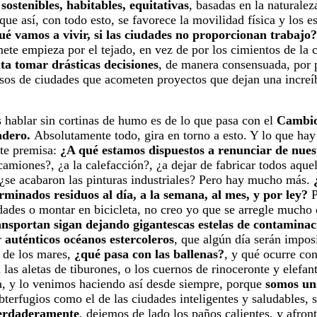
 sostenibles, habitables, equitativas
, basadas en la naturale
nque así, con todo esto, se favorece la movilidad física y los 
ué vamos a vivir, si las ciudades no proporcionan trabajo?
e empieza por el tejado, en vez de por los cimientos de la c
lta tomar drásticas decisiones
, de manera consensuada, por p
asos de ciudades que acometen proyectos que dejan una incre
 hablar sin cortinas de humo es de lo que pasa con el
Cambio
nadero.
Absolutamente todo, gira en torno a esto. Y lo que ha
nte premisa:
¿A qué estamos dispuestos a renunciar de nuest
camiones?, ¿a la calefacción?, ¿a dejar de fabricar todos aqu
, ¿se acabaron las pinturas industriales? Pero hay mucho más.
rminados residuos al día, a la semana, al mes, y por ley?
P
udades o montar en bicicleta, no creo yo que se arregle mucho
ansportan sigan dejando gigantescas estelas de contaminac
r
auténticos océanos estercoleros
, que algún día serán imposi
r de los mares,
¿qué pasa con las ballenas?
, y qué ocurre co
 las aletas de tiburones, o los cuernos de rinoceronte y elefant
a, y lo venimos haciendo así desde siempre, porque
somos una
ubterfugios como el de las ciudades inteligentes y saludables
verdaderamente
, dejemos de lado los paños calientes, y afr