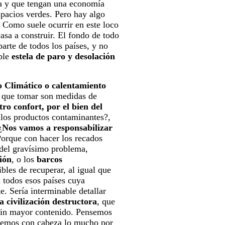
za y que tengan una economía
espacios verdes. Pero hay algo
Como suele ocurrir en este loco
asa a construir. El fondo de todo
arte de todos los países, y no
íble
estela de paro y desolación
 Climático o calentamiento
y que tomar son medidas de
ro confort, por el bien del
ellos productos contaminantes?,
¿Nos vamos a responsabilizar
orque con hacer los recados
 del gravísimo problema,
ión
, o los
barcos
bles de recuperar, al igual que
n todos esos países cuya
e. Sería interminable detallar
 civilización destructora
, que
, sin mayor contenido. Pensemos
ontemos con cabeza lo mucho por