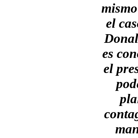
mismo 
el cas
Donal
es co
el pre
pod
pla
conta
mani