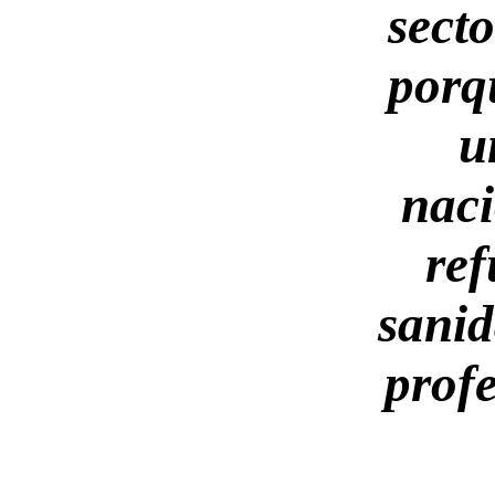
sect
porq
u
naci
ref
sanid
prof