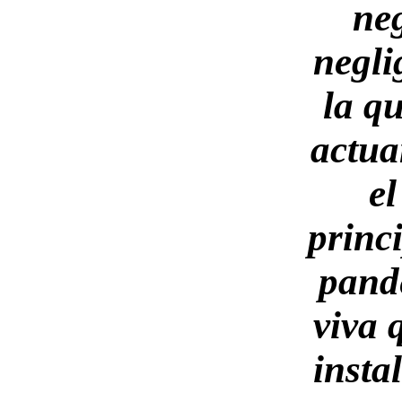
ne
negli
la qu
actua
e
princ
pand
viva 
insta