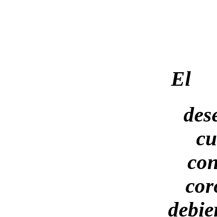
El
des
cu
con
cor
debie