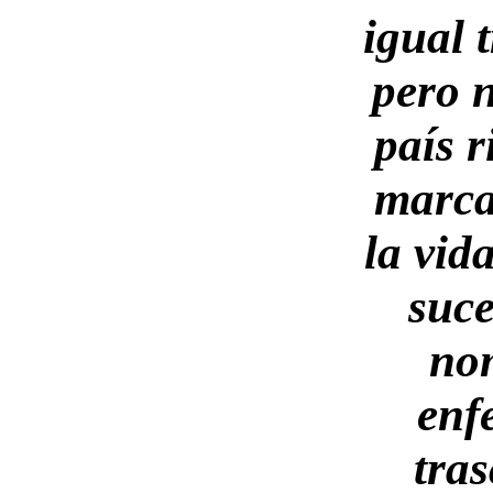
igual 
pero 
país r
marca 
la vid
suce
no
enf
tras