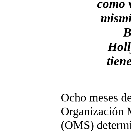
como 
mism
B
Hol
tien
Ocho meses de
Organización 
(OMS) determi