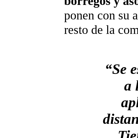
borregos y aso
ponen con su ac
resto de la co
“Se e
a 
ap
distan
Tie