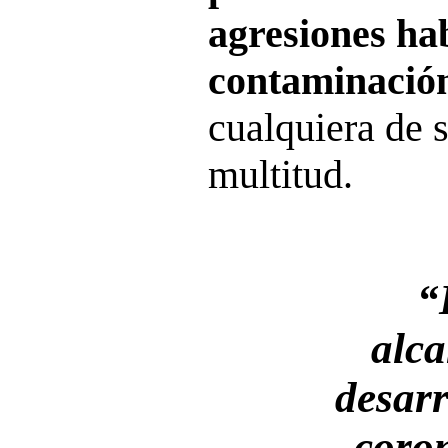
agresiones ha
contaminación
cualquiera de 
multitud.
“
alca
desarr
coro