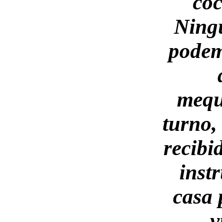
co
Ning
podem
mequ
turno,
recibi
inst
casa 
v