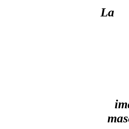
La
im
masc