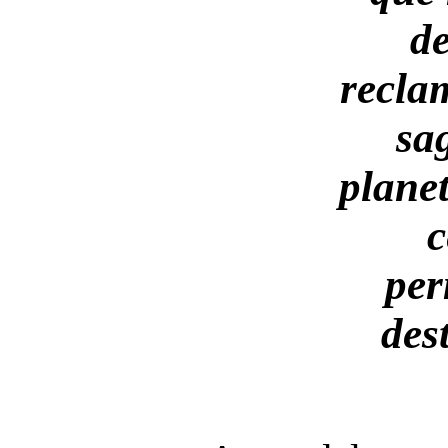
de
recla
sa
plane
c
per
des