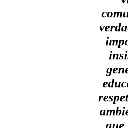
comu
verd
impo
insi
gen
educ
respe
ambie
que