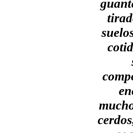
guant
tirad
suelos
coti
comp
en
mucho
cerdos