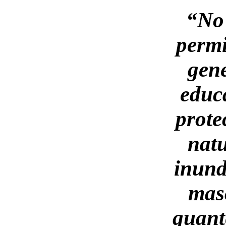
“No
permi
gen
educ
prote
natu
inund
masc
guant