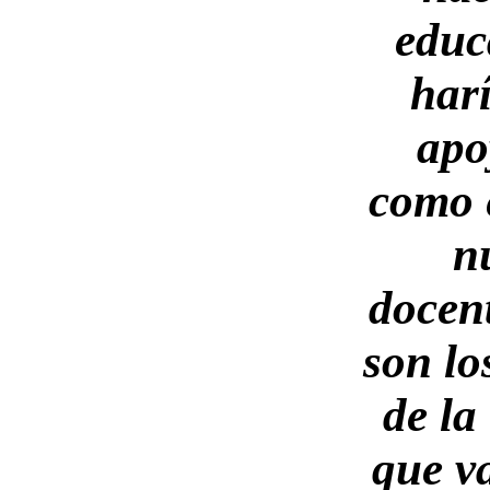
educ
harí
apo
como 
n
docen
son lo
de la
que va