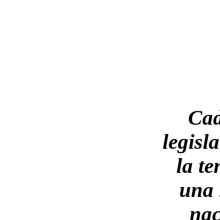
Cad
legisl
la te
una 
nac