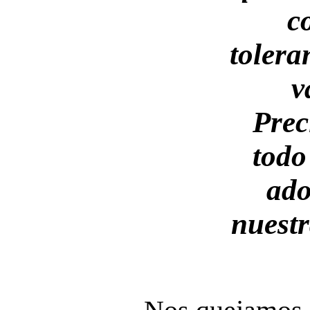
c
tolera
v
Prec
todo
ado
nuestr