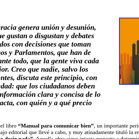
racia genera unión y desunión,
ue gustan o disgustan y debates
dos con decisiones que toman
os y Parlamentos, que han de
ante todo, que la gente viva cada
or. Creo que nadie, salvo los
ntes, discuta este principio, con
edad: que los ciudadanos deben
información clara y concisa de lo
acta, con quién y a qué precio
el libro
“Manual para comunicar bien”
, un importante peri
bajo editorial que llevé a cabo, y muy atinadamente tituló la en
o decir nada”
. Aquella obra sigue intacta respecto a determ