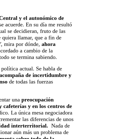
 Central y el autonómico de
se acuerde. En su día me resultó
ual se decidieran, fruto de las
 quiera llamar, que a fin de
Y, mira por dónde,
ahora
acordado a cambio de la
 todo se termina sabiendo.
 política actual. Se habla de
 acompaña de incertidumbre y
nso
de todas las fuerzas
mentar una
preocupación
 cafeterías y en los centros de
édico. La única mesa negociadora
crementar las diferencias de unos
dad interterritorial.
Nada de
nsionar aún más un problema de
imenta sobre todo de la