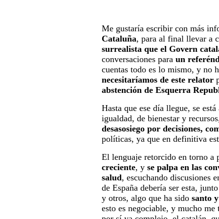
Me gustaría escribir con más in
Cataluña
, para al final llevar a
surrealista que el Govern catal
conversaciones para
un referén
cuentas todo es lo mismo, y no h
necesitaríamos de este relator
p
abstención de Esquerra Repub
Hasta que ese día llegue, se está
igualdad, de bienestar y recursos
desasosiego por decisiones, co
políticas, ya que en definitiva e
El lenguaje retorcido en torno a
creciente
, y
se palpa en las con
salud
, escuchando discusiones en
de España debería ser esta, junt
y otros, algo que ha sido
santo y
esto es negociable, y mucho me 
por sí ya complejo, el catalán, q