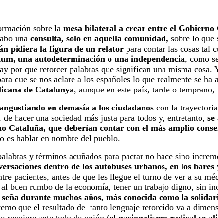
formación sobre la
mesa bilateral a crear entre el Gobierno
 cabo una
consulta, solo en aquella comunidad,
sobre lo que 
án pidiera la figura de un relator
para contar las cosas tal c
dum, una autodeterminación o una independencia
, como se
ay por qué retorcer palabras que significan una misma cosa. 
ara que se nos aclare a los españoles lo que realmente se ha 
licana de Catalunya
, aunque en este país, tarde o temprano,
angustiando en demasía a los ciudadanos
con la trayectoria
, de hacer una sociedad más justa para todos y, entretanto,
se
mo Cataluña, que deberían contar con el más amplio conse
sto es hablar en nombre del pueblo.
 palabras y términos acuñados para pactar no hace sino incre
versaciones dentro de los autobuses urbanos, en los bares y
tre pacientes, antes de que les llegue el turno de ver a su m
o al buen rumbo de la economía, tener un trabajo digno, sin in
 seña durante muchos años, más conocida como la solidari
temo que el resultado de tanto lenguaje retorcido va a dime
ue requiere ante todo de unión (
el nacionalismo radical se al