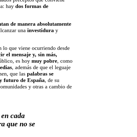
ea: hay
dos formas de
entan de manera absolutamente
alcanzar una
investidura
y
 lo que viene ocurriendo desde
ir
el mensaje y, sin más,
público, es hoy
muy pobre
, como
edias
, además de que el leguaje
umen, que las
palabras se
 y futuro de España
, de su
comunidades y otras a cambio de
 en cada
ra que no se