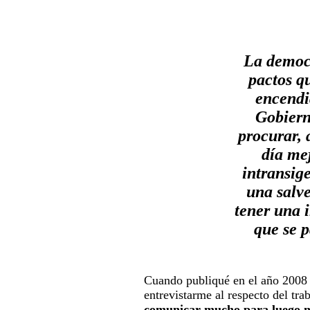
La democ
pactos q
encendi
Gobiern
procurar, 
día mej
intransige
una salv
tener una 
que se p
Cuando publiqué en el año 2008 
entrevistarme al respecto del tra
comunicar mucho para luego n