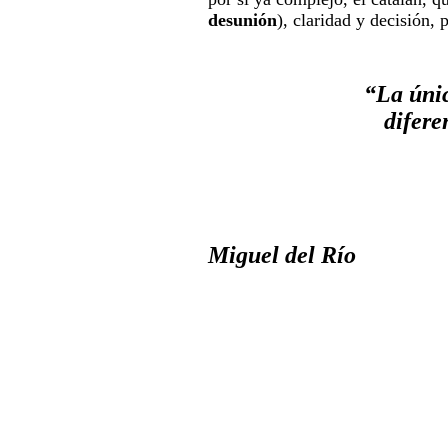
desunión
), claridad y decisión,
“La úni
difere
Miguel del Río