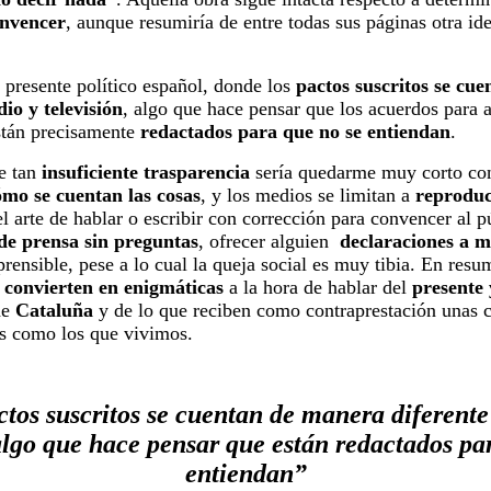
onvencer
, aunque resumiría de entre todas sus páginas otra id
l presente político español, donde los
pactos suscritos se cu
io y televisión
, algo que hace pensar que los acuerdos para 
tán precisamente
redactados para que no se entiendan
.
de tan
insuficiente trasparencia
sería quedarme muy corto con
ómo se cuentan las cosas
, y los medios se limitan a
reproduc
el arte de hablar o escribir con corrección para convencer al 
de prensa sin preguntas
, ofrecer alguien
declaraciones a m
rensible, pese a lo cual la queja social es muy tibia. En res
e convierten en enigmáticas
a la hora de hablar del
presente
de
Cataluña
y de lo que reciben como contraprestación unas 
s como los que vivimos.
ctos suscritos se cuentan de manera diferente
algo que hace pensar que están redactados pa
entiendan”