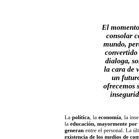
El momento 
consolar c
mundo, pero
convertido
dialoga, so
la cara de 
un futuro
ofrecemos s
insegurid
La
política
, la
economía
, la ins
la
educación, mayormente por fa
generan
entre el personal. La ú
existencia de los medios de co