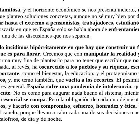
alamitosa
, y el horizonte económico se nos presenta incierto,
 que planteo soluciones concretas, aunque no sé muy bien por
r hasta el extremo a pensionistas, trabajadores, estudiant
uscarla en que en España solo se habla ahora de
enfrentamien
 una de las discusiones que nos separan.
do incidimos hipócritamente en que hay que construir un 
ue es
para llorar
. Creemos que con
manipular la realidad 
 forma muy fina de plantearlo para no tener que escribir que
no
ada, al revés, ha
oscurecido a los pueblos y su riqueza, ese
portante
, como el bienestar, la educación, y el protagonismo
os
, y, me temo también, que
vuelta a los recortes
. El pesim
 es general.
España sufre una pandemia de intolerancia
, q
scute
. No es como para augurar nada bueno al sistema, mientr
o esencial se rompa
. Pero la obligación de cada uno de noso
mos
, y hacerlo
con compromiso, esfuerzo, honradez y ética
.
l canelo, porque llevan a cabo cada una de sus decisiones o 
calofríos, de día y de noche.