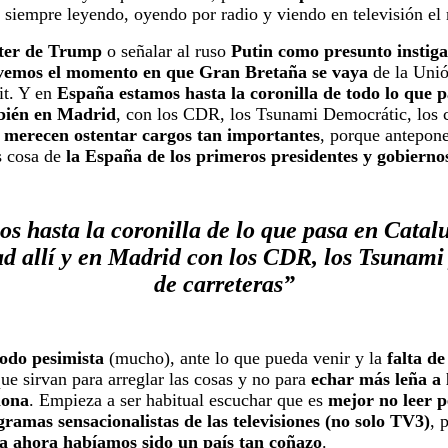
, siempre leyendo, oyendo por radio y viendo en televisión e
itter de Trump
o señalar al ruso
Putin como presunto instig
vemos el momento en que Gran Bretaña se vaya
de la Unió
it. Y en
España estamos hasta la coronilla de todo lo que 
mbién en Madrid
, con los CDR, los Tsunami Democrátic, los co
o merecen ostentar cargos tan importantes
, porque antepon
s cosa de
la España de los primeros presidentes y gobierno
s hasta la coronilla de lo que pasa en Catalu
d allí y en Madrid con los CDR, los Tsunami 
de carreteras”
todo pesimista
(mucho), ante lo que pueda venir y la
falta d
que sirvan para arreglar las cosas y no para
echar más leña a 
lona
. Empieza a ser habitual escuchar que es
mejor no leer p
ramas sensacionalistas de las televisiones
(no solo TV3)
, 
a ahora habíamos sido un país tan coñazo
.