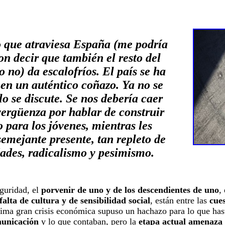
que atraviesa España (me podría
on decir que también el resto del
 no) da escalofríos. El país se ha
 en un auténtico coñazo. Ya no se
lo se discute. Se nos debería caer
vergüenza por hablar de construir
 para los jóvenes, mientras les
emejante presente, tan repleto de
ades, radicalismo y pesimismo.
eguridad, el
porvenir de uno y de los descendientes de uno
,
lta de cultura y de sensibilidad social
, están entre las
cue
ltima gran crisis económica supuso un hachazo para lo que ha
municación
y lo que contaban, pero la
etapa actual amenaza