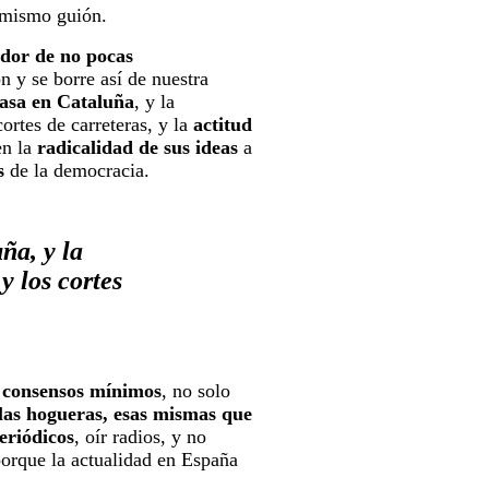
l mismo guión.
ador de no pocas
n y se borre así de nuestra
pasa en Cataluña
, y la
rtes de carreteras, y la
actitud
en la
radicalidad de sus ideas
a
s
de la democracia.
ña, y la
y los cortes
e consensos mínimos
, no solo
las hogueras, esas mismas que
eriódicos
, oír radios, y no
porque la actualidad en España