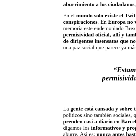
aburrimiento a los ciudadanos
En el
mundo solo existe el Tw
conspiraciones
. En
Europa no 
memoria este endemoniado Brex
permisividad oficial, allí y ta
de dirigentes insensatos que n
una paz social que parece ya má
“Estamo
permisivida
La
gente está cansada y sobre 
políticos sino también sociales, 
prenden casi a diario en Barce
digamos los
informativos y prog
aburre. Así es:
nunca antes hast