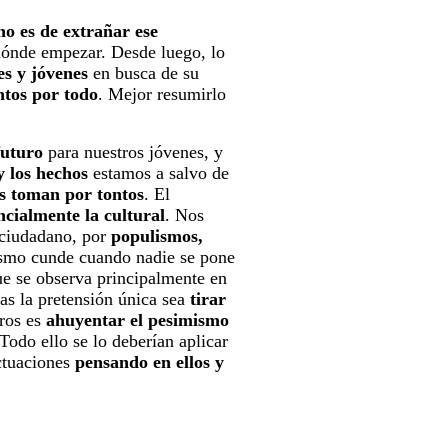
no es de extrañar ese
 dónde empezar. Desde luego, lo
es y jóvenes
en busca de su
tos por todo
. Mejor resumirlo
futuro
para nuestros jóvenes, y
y los hechos
estamos a salvo de
s toman por tontos
. El
ncialmente la cultural
. Nos
 ciudadano, por
populismos,
ismo cunde cuando nadie se pone
ue se observa principalmente en
as la pretensión única sea
tirar
tros es
ahuyentar el pesimismo
 Todo ello se lo deberían aplicar
actuaciones
pensando en ellos y