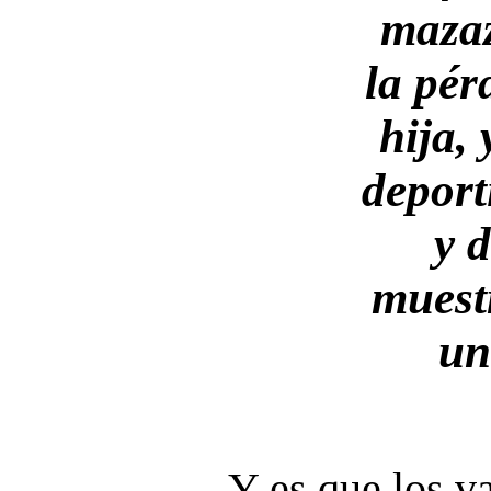
maza
la pér
hija,
deport
y d
muest
un
Y es que los v