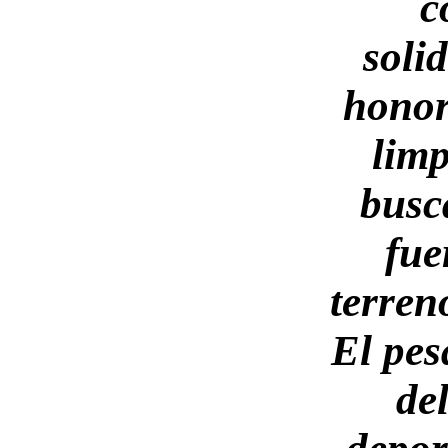
c
solid
honor
limp
busc
fue
terren
El pe
de