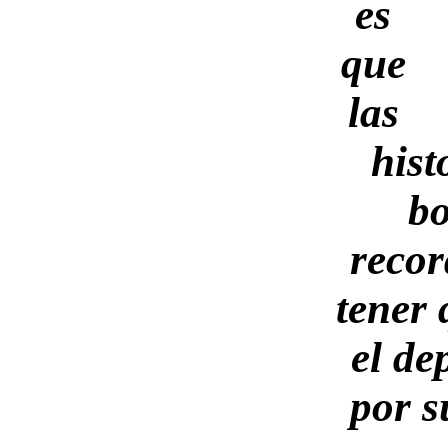
es
que
las
hist
bo
recor
tener 
el de
por s