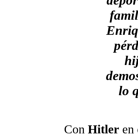
depor
famil
Enriq
pérd
hi
demos
lo 
Con
Hitler
en 