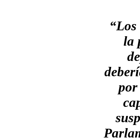
“Los 
la 
de
deberí
por 
ca
sus
Parla