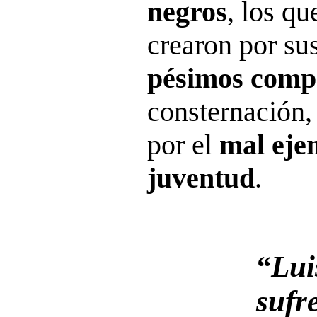
negros
, los q
crearon por su
pésimos comp
consternación,
por el
mal eje
juventud
.
“Lui
sufr