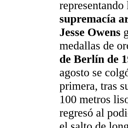
representando l
supremacía ar
Jesse Owens
g
medallas de or
de Berlín de 
agosto se colgó
primera, tras s
100 metros liso
regresó al po
el salto de lo