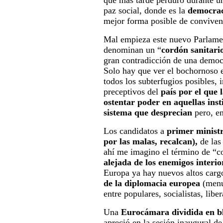
que más tarde perduró durante u
paz social, donde es la
democraci
mejor forma posible de conviven
Mal empieza este nuevo Parlamen
denominan un “
cordón sanitari
gran contradicción de una democr
Solo hay que ver el bochornoso 
todos los subterfugios posibles, 
preceptivos del
país por el que 
ostentar poder en aquellas inst
sistema que desprecian
pero, e
Los candidatos a
primer minist
por las malas, recalcan),
de la
ahí me imagino el término de “co
alejada de los enemigos interio
Europa ya hay nuevos altos carg
de la diplomacia europea
(menu
entre populares, socialistas, libe
Una
Eurocámara dividida en b
apreció en la sesión inaugural de