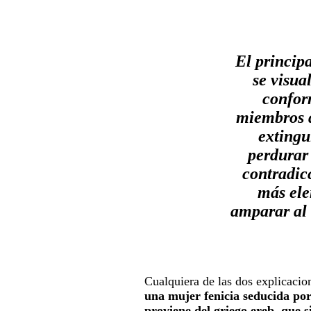
El princip
se visu
confor
miembros q
extingu
perdurar
contradic
más ele
amparar al 
Cualquiera de las dos explicacio
una mujer fenicia seducida por
proviene del griego ereb, que s