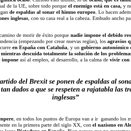
tual de la UE, sobre todo porque
el enemigo está en casa,
y no
ongan
de espaldas al sonar el himno europeo
. Lo hacen ademá
ones inglesas
, con su casa real a la cabeza. Embudo ancho pa
camino de morir de éxito porque
nadie impone el debido res
undencia (empezando por crear nuevas reglas), los
agravios q
Ocurre
en España con Cataluña
, y un
gobierno autonómico 
 mientras descuida totalmente la solución de los problemas
se impone
así al empleo, al desarrollo, a la calma de
vivir con
artido del Brexit se ponen de espaldas al son
tan dados a que se respeten a rajatabla las t
inglesas”
 impere
, en todos los puntos de Europa van a ir ganando los ma
inente en la primera parte del siglo XX, con
el nazismo en Ale