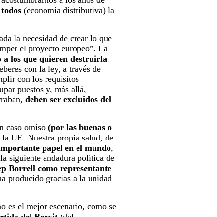
 acostumbrarnos a los años de
 todos
(economía distributiva) la
da la necesidad de crear lo que
mper el proyecto europeo”. La
 a los que quieren destruirla
.
eberes con la ley, a través de
plir con los requisitos
upar puestos y, más allá,
erraban,
deben ser excluidos del
n caso omiso
(por las buenas o
s la UE. Nuestra propia salud, de
importante papel en el mundo
,
la siguiente andadura política de
ep Borrell como representante
a producido gracias a la unidad
no es el mejor escenario, como se
rtido del Brexit
(del