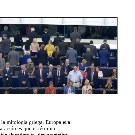
 la mitología griega, Europa
era
laración es que el término
bién decadencia, desaparición