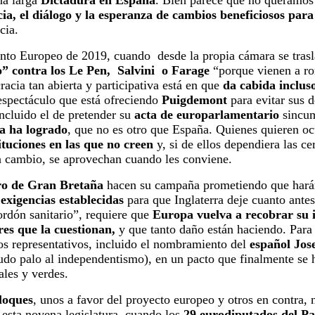
na larga
Dictadura en España
. Bien parece que no queramos
a, el diálogo y la esperanza de cambios beneficiosos para
cia.
to Europeo de 2019, cuando desde la propia cámara se trasla
o” contra los Le Pen, Salvini o Farage
“porque vienen a ro
acia tan abierta y participativa está en que
da cabida incluso
espectáculo que está ofreciendo
Puigdemont
para evitar sus d
incluido el de pretender su
acta de europarlamentario
sincum
la ha logrado
, que no es otro que España. Quienes quieren oc
ituciones en las que no creen
y, si de ellos dependiera las c
n cambio, se aprovechan cuando les conviene.
ro de Gran Bretaña
hacen su campaña prometiendo que hará
s
exigencias establecidas
para que Inglaterra deje cuanto ante
rdón sanitario”, requiere que
Europa vuelva a recobrar su 
res que la cuestionan,
y que tanto daño están haciendo. Para 
os representativos, incluido el nombramiento del
español Jos
do palo al independentismo), en un pacto que finalmente se h
rales y verdes.
loques
, unos a favor del proyecto europeo y otros en contra, 
 esta novena legislatura, cuando los
29 eurodiputados del Pa