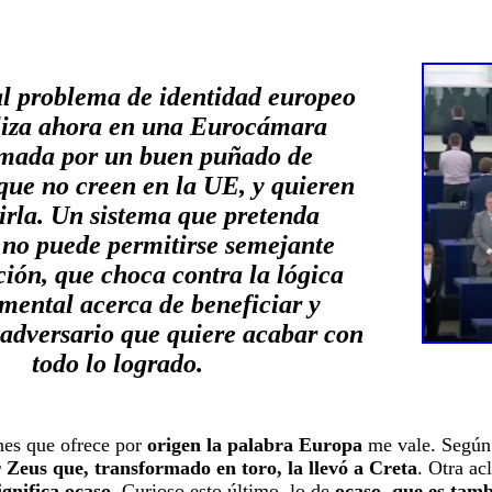
al problema de identidad europeo
aliza ahora en una Eurocámara
mada por un buen puñado de
ue no creen en la UE, y quieren
irla. Un sistema que pretenda
 no puede permitirse semejante
ción, que choca contra la lógica
mental acerca de beneficiar y
adversario que quiere acabar con
todo lo logrado.
nes que ofrece por
origen la palabra Europa
me vale. Según
 Zeus que, transformado en toro, la llevó a Creta
. Otra ac
ignifica ocaso
. Curioso esto último, lo de
ocaso, que es tam