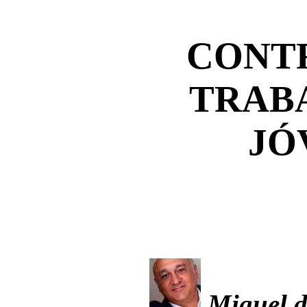
CONT
TRAB
JÓ
Miguel d