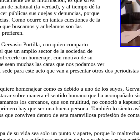
nticamente de la información, es que sirva
tan de habitual (la verdad), y al tiempo dé la
cer públicas sus quejas y denuncias, porque
ticias. Como ocurre en tantas cuestiones de la
lo que buscamos y anhelamos son las
o prefieren.
 Gervasio Portilla, con quien comparto
el que un amplio sector de la sociedad de
 ofrecerle un homenaje, con motivo de su
que sean muchas las caras que nos podamos ver
, sede para este acto que van a presentar otros dos periodist
 quiere homenajear como es debido a uno de los suyos, Gervasi
stacar sobre manera el sentido humano que ha acompañado sie
lamamos los cercanos, que son multitud, no conoció a kapusci
 primero hay que ser una buena persona. También lo siento así
 que conviven dentro de esta maravillosa profesión de contar 
pa de su vida sea solo un punto y aparte, porque lo maltrecha 
evuelva a las auténticas esencias de lo que deben ser los perió