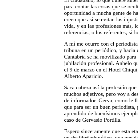
El ciudadano, lo que quiere auté
para contar las cosas que se ocul
oportunidad a mucha gente de ha
creen que así se evitan las injus
vida, y en las profesiones más, 
referencias, o los referentes, si l
A mí me ocurre con el periodista
tribuna en un periódico, y hacia 
Cantabria se ha movilizado para
jubilación profesional. Anhelo 
el 9 de marzo en el Hotel Chiqui
Alberto Aparicio.
Saca cabeza así la profesión que
muchos adjetivos, pero voy a de
de informador. Gerva, como le l
que para ser un buen periodista,
aprendido de buenísimos ejemplos
caso de Gervasio Portilla.
Espero sinceramente que esta eta
un desfibrilador ético, que nos d