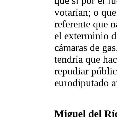
que si por él f
votarían; o qu
referente que 
el exterminio d
cámaras de gas
tendría que ha
repudiar públi
eurodiputado a
Miguel del Rí