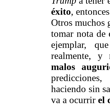
Trump
a tener
éxito
, entonce
Otros muchos g
tomar nota de 
ejemplar, qu
realmente, y
malos augur
predicciones
haciendo sin s
va a ocurrir
el