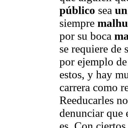
público
sea
un
siempre
malh
por su boca
ma
se requiere de 
por ejemplo de
estos, y hay m
carrera como re
Reeducarles no 
denunciar que e
es. Con ciertos 