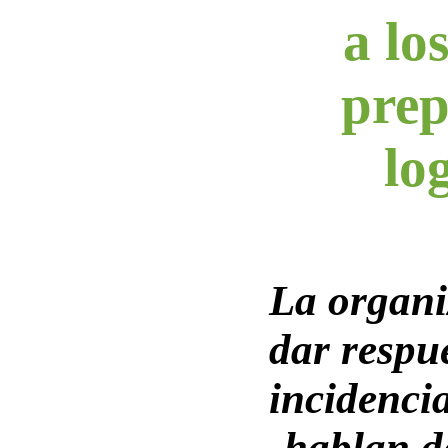
a lo
prep
log
La organi
dar respue
incidenci
hablan d