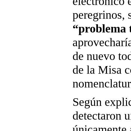
electrónico 
peregrinos, 
“problema 
aprovecharía
de nuevo tod
de la Misa 
nomenclatur
Según explic
detectaron u
únicamente a