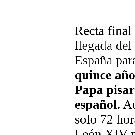
Recta final 
llegada del
España pa
quince año
Papa pisar
español.
Au
solo 72 hor
León XIV p