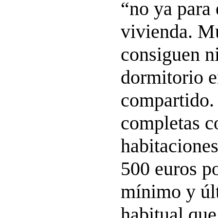
“no ya para 
vivienda. M
consiguen ni
dormitorio e
compartido.
completas c
habitacione
500 euros p
mínimo y úl
habitual que