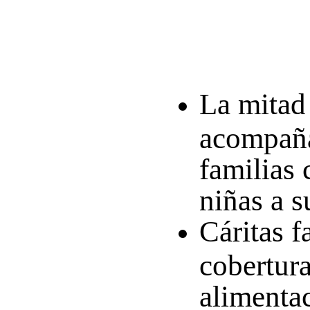
La mitad
acompañ
familias 
niñas a s
Cáritas
fa
cobertur
alimentac