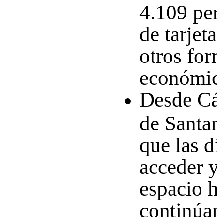
4.109 per
de tarje
otros fo
económi
Desde Cá
de Santa
que las d
acceder 
espacio 
continúa