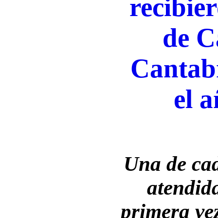
recibie
de C
Cantab
el 
Una de cad
atendid
primera vez