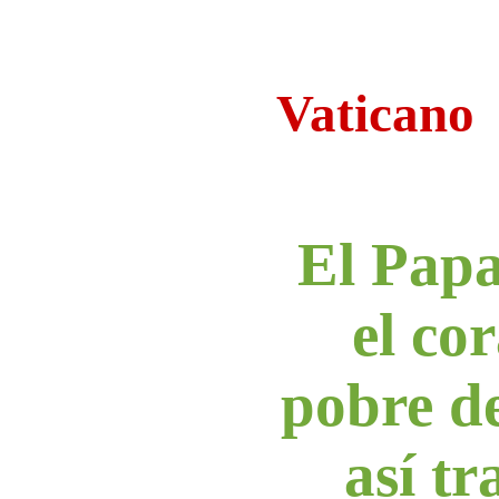
Vaticano
El Papa
el co
pobre d
así tr