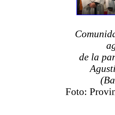
Comunidad
ag
de la pa
Agust
(Ba
Foto: Provi