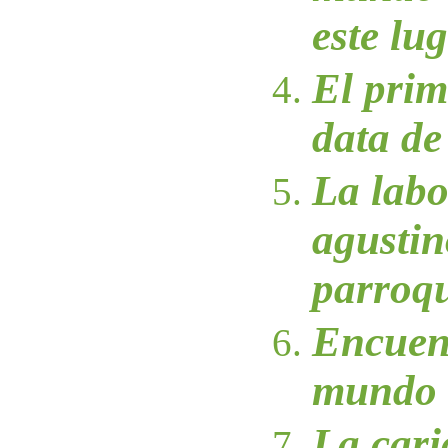
este lu
El prim
data de
La labo
agustin
parroq
Encuent
mundo 
La cari