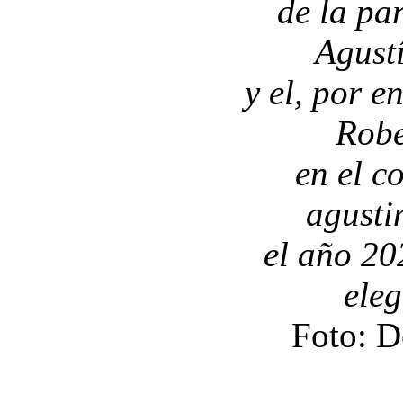
de la pa
Agust
y el, por e
Robe
en el c
agusti
el año 20
ele
Foto: D