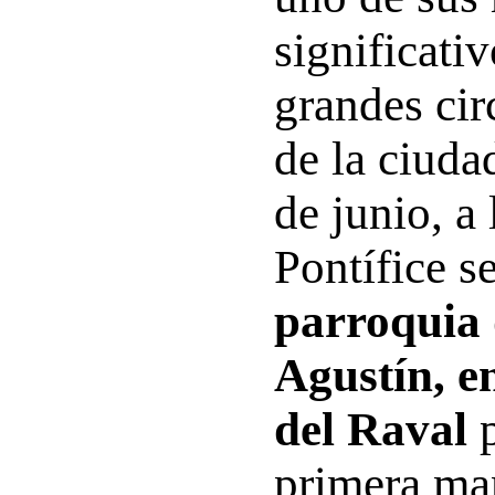
significativ
grandes circ
de la ciuda
de junio, a 
Pontífice s
parroquia
Agustín, e
del Raval
p
primera man