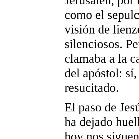
Jerusalén, por
como el sepulc
visión de lien
silenciosos. Pe
clamaba a la c
del apóstol: s
resucitado.
El paso de Jesú
ha dejado huel
hoy nos siguen