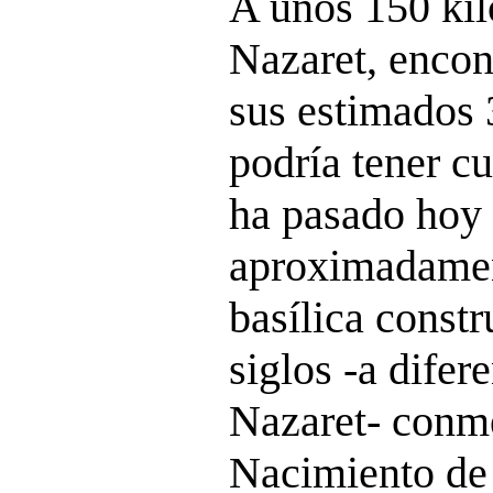
A unos 150 kil
Nazaret, enco
sus estimados 
podría tener c
ha pasado hoy
aproximadamen
basílica const
siglos -a difer
Nazaret- conm
Nacimiento de