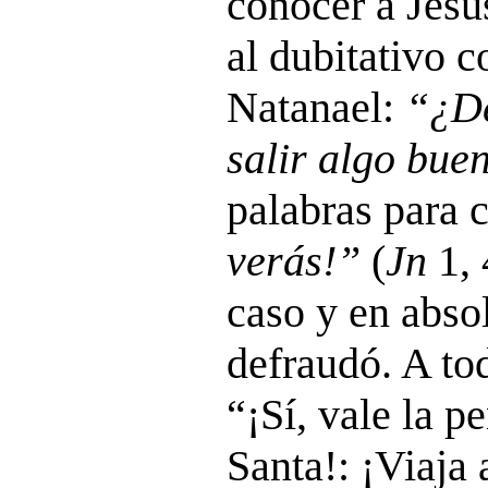
conocer a Jesú
al dubitativo 
Natanael:
“¿De
salir algo bue
palabras para 
verás!”
(
Jn
1, 
caso y en abso
defraudó. A tod
“¡Sí, vale la p
Santa!: ¡Viaja a