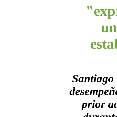
"exp
un
esta
Santiago
desempeña
prior a
durante