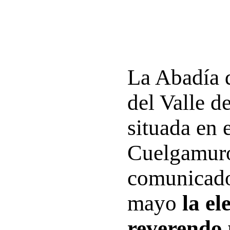
La Abadía 
del Valle d
situada en 
Cuelgamuro
comunicado
mayo
la el
reverendo 