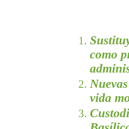
Sustitu
como p
admini
Nuevas 
vida mo
Custodi
Basílic