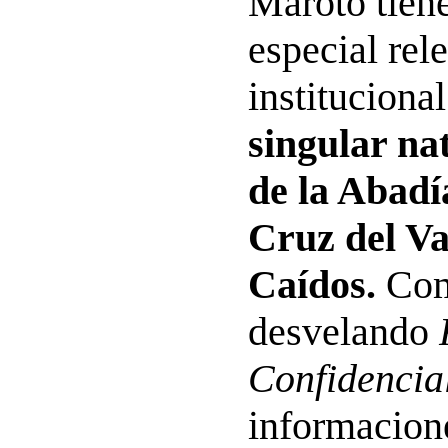
Maroto tien
especial rel
instituciona
singular na
de la Abadí
Cruz del Val
Caídos.
Com
desvelando
Confidencia
informacione