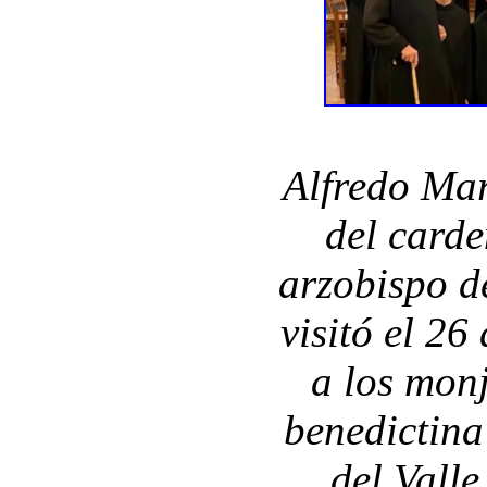
Alfredo Mar
del card
arzobispo d
visitó el 2
a los mon
benedictina
del Valle