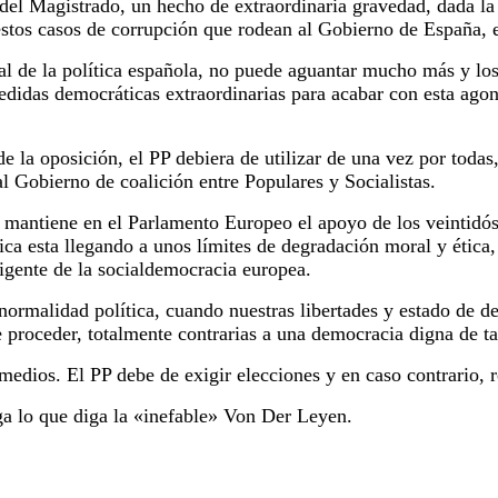
del Magistrado, un hecho de extraordinaria gravedad, dada la
estos casos de corrupción que rodean al Gobierno de España, e
l de la política española, no puede aguantar mucho más y los 
edidas democráticas extraordinarias para acabar con esta agon
 de la oposición, el PP debiera de utilizar de una vez por todas
l Gobierno de coalición entre Populares y Socialistas.
e mantiene en el Parlamento Europeo el apoyo de los veintid
ica esta llegando a unos límites de degradación moral y ética
igente de la socialdemocracia europea.
ormalidad política, cuando nuestras libertades y estado de de
e proceder, totalmente contrarias a una democracia digna de t
edios. El PP debe de exigir elecciones y en caso contrario, 
iga lo que diga la «inefable» Von Der Leyen.