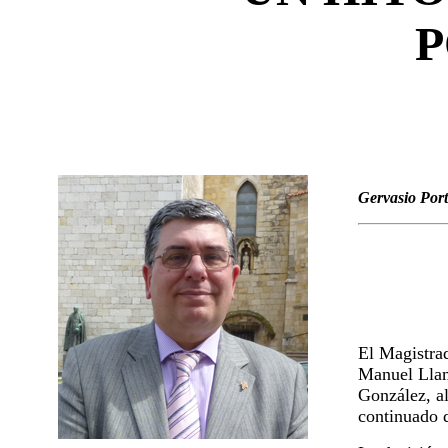
P
Gervasio Port
El Magistrad
Manuel Llam
González, al
continuado d