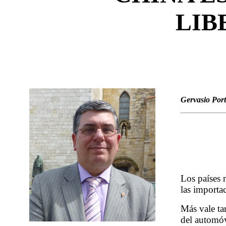
LIB
Gervasio Port
Los países 
las importa
Más vale ta
del automóv