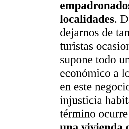
empadronados
localidades
. D
dejarnos de ta
turistas ocasio
supone todo un
económico a lo
en este negoci
injusticia habi
término ocurre
una vivienda 