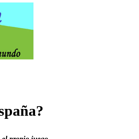
España?
 el propio juego