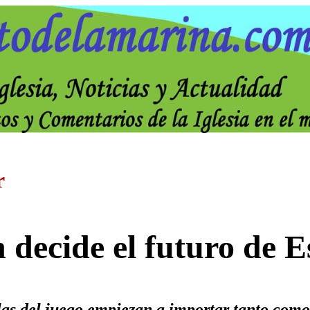
r
 decide el futuro de 
as del juego empiezan a importar tanto como