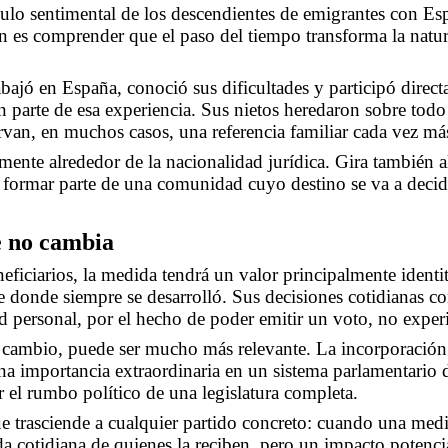
culo sentimental de los descendientes de emigrantes con Es
n es comprender que el paso del tiempo transforma la natura
bajó en España, conoció sus dificultades y participó direct
 parte de esa experiencia. Sus nietos heredaron sobre todo
rvan, en muchos casos, una referencia familiar cada vez más
mente alrededor de la nacionalidad jurídica. Gira también a
ca formar parte de una comunidad cuyo destino se va a decid
e no cambia
ficiarios, la medida tendrá un valor principalmente identi
e donde siempre se desarrolló. Sus decisiones cotidianas 
d personal, por el hecho de poder emitir un voto, no exper
n cambio, puede ser mucho más relevante. La incorporación 
na importancia extraordinaria en un sistema parlamentario
ar el rumbo político de una legislatura completa.
e trasciende a cualquier partido concreto: cuando una med
ida cotidiana de quienes la reciben, pero un impacto potenc