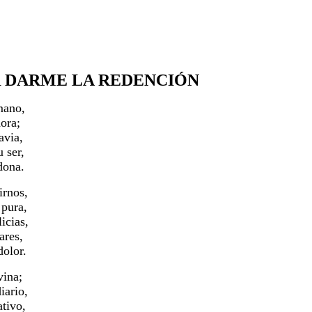
R DARME LA REDENCIÓN
mano,
ora;
avia,
 ser,
dona.
irnos,
 pura,
icias,
ares,
dolor.
vina;
iario,
tivo,