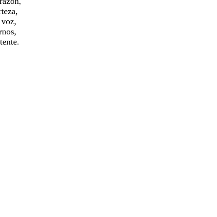
orazón,
rteza,
 voz,
rnos,
tente.