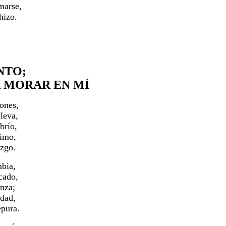
marse,
hizo.
ANTO;
 MORAR EN MÍ
iones,
lleva,
brío,
nimo,
azgo.
mbia,
icado,
nza;
idad,
epura.