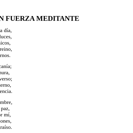
N FUERZA MEDITANTE
a día,
luces,
icos,
reino,
rnos.
canía;
nura,
verso;
terno,
encia.
ombre,
 paz,
r mí,
iones,
raíso.