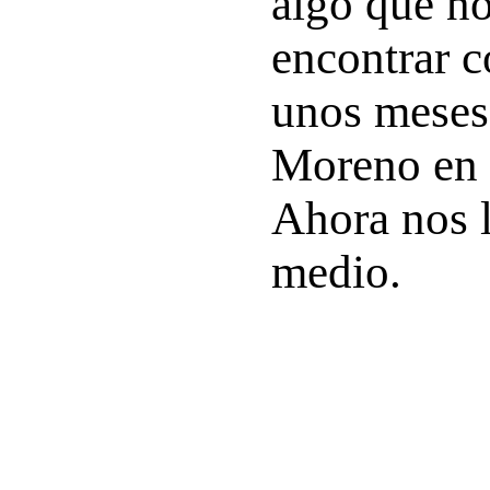
algo que n
encontrar c
unos meses
Moreno en e
Ahora nos l
medio.