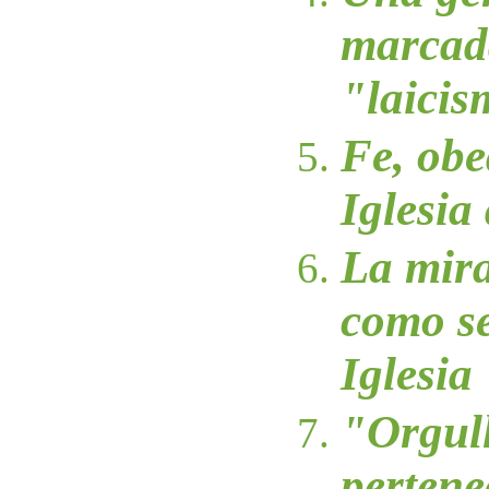
marcad
"laicis
Fe, obe
Iglesia
La mir
como se
Iglesia
"Orgul
pertene