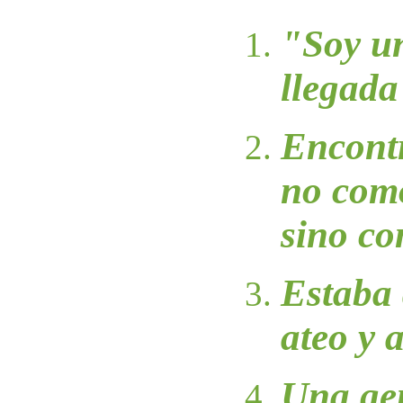
"Soy un
llegada
Encontr
no como
sino co
Estaba
ateo y a
Una ge