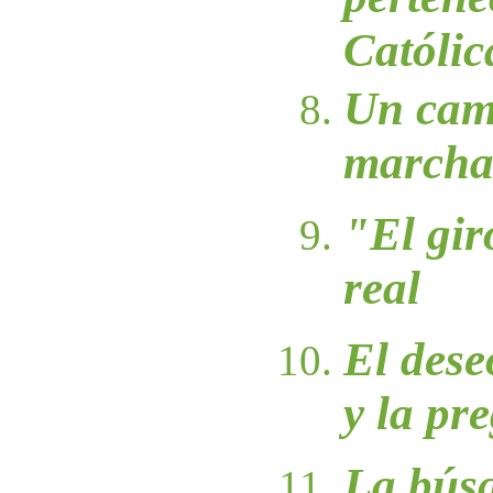
Católic
Un camb
march
"El gir
real
El dese
y la pr
La bús