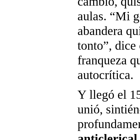
cambio, quis
aulas. “Mi 
abandera qu
tonto”, dice
franqueza qu
autocrítica.
Y llegó el 1
unió, sintié
profundame
anticlerical