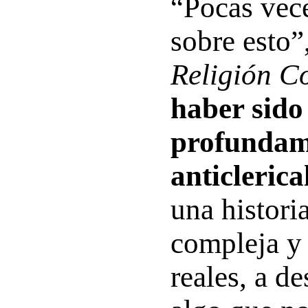
“Pocas vec
sobre esto”
Religión C
haber sido
profundam
anticlerica
una historia
compleja y 
reales, a de