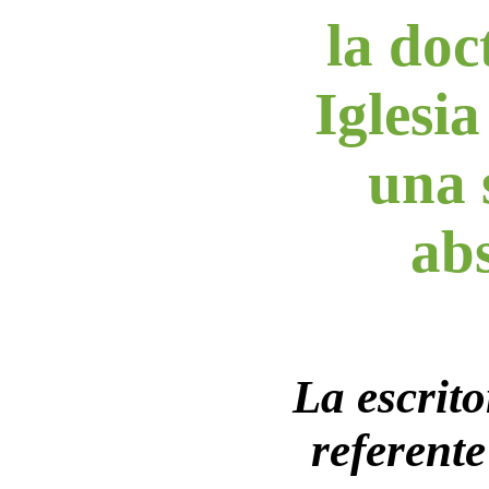
la doc
Iglesi
una 
ab
La escrito
referente