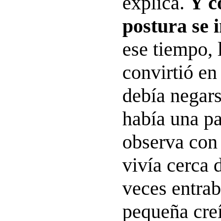
explica.
Y c
postura se i
ese tiempo, 
convirtió en
debía negar
había una p
observa con 
vivía cerca 
veces entra
pequeña cre