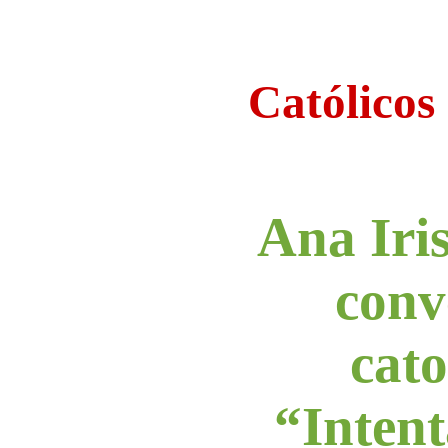
Católicos
Ana Iri
conv
cato
“Inten