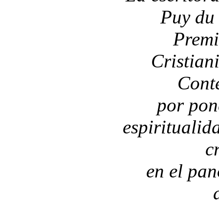
Puy du
Premi
Cristian
Cont
por pon
espirituali
c
en el pa