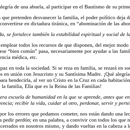
legría de una abuela, al participar en el Bautismo de su prime
que pretenden desvanecer la familia, el poder político deja de
convertirse en dictadura tiránica, en “abominación de las ab
da, se fortalece también la estabilidad espiritual y social de 
 emplear todos los recursos de que disponen, del mejor modo 
ese “bien común” pasa, necesariamente por ayudar a las fami
tencia médica, etc.
 paz en toda la sociedad. Si se reza en familia, se rezará en so
s en unión con Jesucristo y su Santísima Madre. ¡Qué alegría
para bendecirla, al ver un Cristo en la Cruz en cada habitació
 la familia, Ella que es la Reina de las Familias!
era escuela de humanidad en la que se aprende, antes que en 
ncia; recibir la vida, cuidar al otro, perdonar, servir y pert
 por los errores que podamos cometer, nos están dando una l
a pedir perdón; en una palabra, a convivir con todos los que
cerrados en nosotros mismo, y dando vueltas en la cabeza a l