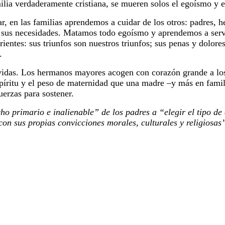
ilia verdaderamente cristiana, se mueren solos el egoísmo y e
r, en las familias aprendemos a cuidar de los otros: padres, 
de sus necesidades. Matamos todo egoísmo y aprendemos a serv
ientes: sus triunfos son nuestros triunfos; sus penas y dolore
.
 vidas. Los hermanos mayores acogen con corazón grande a los
píritu y el peso de maternidad que una madre –y más en familia
uerzas para sostener.
cho primario e inalienable” de los padres a “elegir el tipo d
con sus propias convicciones morales, culturales y religiosas