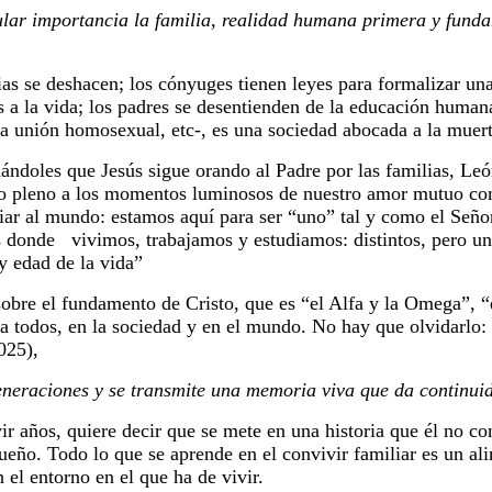
cular importancia la familia, realidad humana primera y fund
ias se deshacen; los cónyuges tienen leyes para formalizar u
 a la vida; los padres se desentienden de la educación humana,
a unión homosexual, etc-, es una sociedad abocada a la muerte
dándoles que Jesús sigue orando al Padre por las familias, Le
do pleno a los momentos luminosos de nuestro amor mutuo como
iar al mundo: estamos aquí para ser “uno” tal y como el Seño
es donde vivimos, trabajamos y estudiamos: distintos, pero u
y edad de la vida”
bre el fundamento de Cristo, que es “el Alfa y la Omega”, “el
a todos, en la sociedad y en el mundo. No hay que olvidarlo: d
025),
generaciones y se transmite una memoria viva que da continui
r años, quiere decir que se mete en una historia que él no co
ueño. Todo lo que se aprende en el convivir familiar es un al
 el entorno en el que ha de vivir.