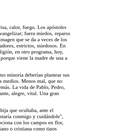
isa, calor, fuego. Los apóstoles
evangelizar; fuera miedos, reparos
a imagen que se da a veces de los
adores, estrictos, miedosos. En
eligión, en otro programa, hoy,
 porque viene la madre de una a
mo minoría deberían plantear sus
os medios. Menos mal, que no
emás. La vida de Pablo, Pedro,
nte, alegre, vital. Una gran
hija que ocultaba, ante el
 estaría conmigo y cuidándole",
ociona con los campos en flor,
iano o cristiana como tipos