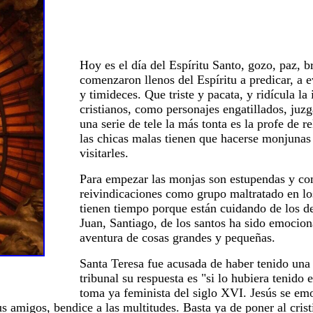
Hoy es el día del Espíritu Santo, gozo, paz, br
comenzaron llenos del Espíritu a predicar, a 
y timideces. Que triste y pacata, y ridícula l
cristianos, como personajes engatillados, juzg
una serie de tele la más tonta es la profe de r
las chicas malas tienen que hacerse monjunas
visitarles.
Para empezar las monjas son estupendas y co
reivindicaciones como grupo maltratado en l
tienen tiempo porque están cuidando de los d
Juan, Santiago, de los santos ha sido emociona
aventura de cosas grandes y pequeñas.
Santa Teresa fue acusada de haber tenido una 
tribunal su respuesta es "si lo hubiera tenido
toma ya feminista del siglo XVI. Jesús se em
s amigos, bendice a las multitudes. Basta ya de poner al crist